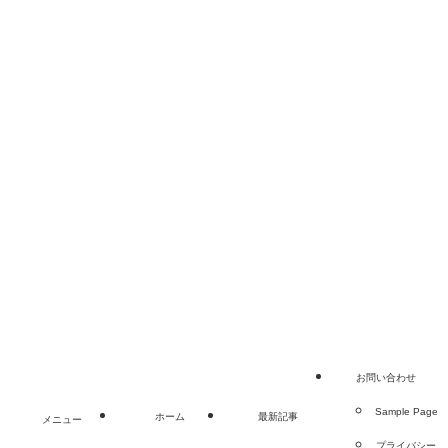
VAPEに便利な3Dプリント道具
3選！リキッドスタンド・収納
ケース・洗浄ボウルを自作して
みた
1
ホーム
最新記事
お問い合わせ
Sample Page
プライバシーポリシー
©
デジぷらクラフト.
お問い合わせ
Sample Page
ホーム
最新記事
メニュー
プライバシー