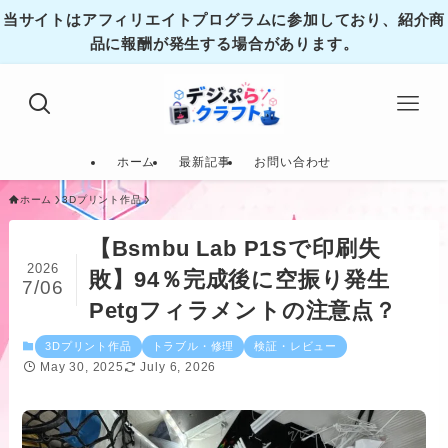
当サイトはアフィリエイトプログラムに参加しており、紹介商
品に報酬が発生する場合があります。
ホーム
最新記事
お問い合わせ
ホーム
3Dプリント作品
【Bsmbu Lab P1Sで印刷失
2026
敗】94％完成後に空振り発生
7/06
Petgフィラメントの注意点？
3Dプリント作品
トラブル・修理
検証・レビュー
May 30, 2025
July 6, 2026