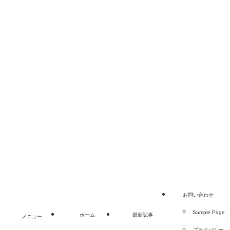
サービス等について一切の責任を負いません。
当サイトのコンテンツ・情報につきまして、可能な限
り正確な情報を掲載するよう努めておりますが、誤情
報が入り込んだり、情報が古くなっていることもござ
います。
当サイトに掲載された内容によって生じた損害等の一
切の責任を負いかねますのでご了承ください。
ホーム
最新記事
お問い合わせ
Sample Page
プライバシーポリシー
©
デジぷらクラフト.
お問い合わせ
Sample Page
ホーム
最新記事
メニュー
プライバシー