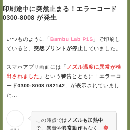
印刷途中に突然止まる！エラーコード
0300-8008 が発生
いつものように「
Bambu Lab P1S
」
で印刷し
ていると、
突然プリントが停止
していました。
スマホアプリ画面には「
ノズル温度に異常が検
出されました
」という
警告
とともに「
エラーコ
ード0300-8008 082142
」が表示されていまし
た…
この時点では
ノズルも加熱中
で、
異音
や
異常動作
もなく、
突
管理人